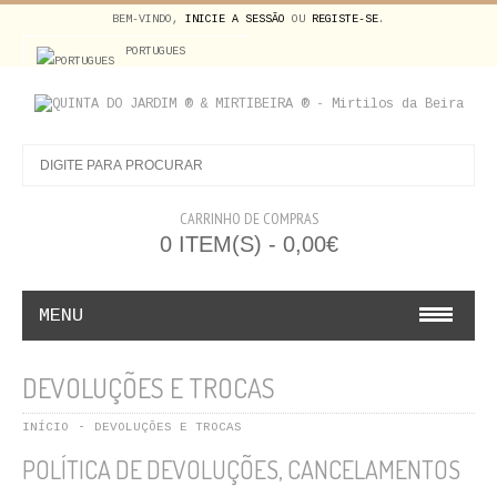
BEM-VINDO,
INICIE A SESSÃO
OU
REGISTE-SE
.
PORTUGUES
CARRINHO DE COMPRAS
0 ITEM(S) - 0,00€
MENU
BEBIDAS ALCOÓLICAS
DEVOLUÇÕES E TROCAS
FRUTA NATURAL
INÍCIO
DEVOLUÇÕES E TROCAS
POLÍTICA DE DEVOLUÇÕES, CANCELAMENTOS
FRUTA DESIDRATADA