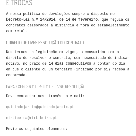
E TROCAS
INFUSOES
A nossa política de devoluções cumpre o disposto no
DOCES
Decreto-Lei n.º 24/2014, de 14 de fevereiro
, que regula os
contratos celebrados à distância e fora do estabelecimento
comercial.
DIVERSOS
1. DIREITO DE LIVRE RESOLUÇÃO DO CONTRATO
QUEM SOMOS
Nos termos da legislação em vigor, o consumidor tem o
direito de resolver o contrato, sem necessidade de indicar
PROMOÇÕES
motivo, no prazo de
14 dias consecutivos
a contar do dia
em que o cliente ou um terceiro (indicado por si) receba a
VER CARRINHO
encomenda.
PARA EXERCER O DIREITO DE LIVRE RESOLUÇÃO:
SITE
Deve contactar-nos através do e-mail:
CONTACTE-NOS
quintadojardim@quintadojardim.pt
CONTACTOS
mirtibeira@mirtibeira.pt
Envie os seguintes elementos: