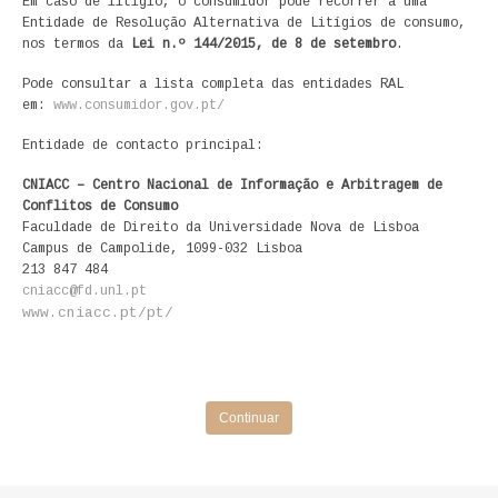
Em caso de litígio, o consumidor pode recorrer a uma
Entidade de Resolução Alternativa de Litígios de consumo,
nos termos da
Lei n.º 144/2015, de 8 de setembro
.
Pode consultar a lista completa das entidades RAL
em:
www.consumidor.gov.pt/
Entidade de contacto principal:
CNIACC – Centro Nacional de Informação e Arbitragem de
Conflitos de Consumo
Faculdade de Direito da Universidade Nova de Lisboa
Campus de Campolide, 1099-032 Lisboa
213 847 484
cniacc@fd.unl.pt
www.cniacc.pt/pt/
Continuar