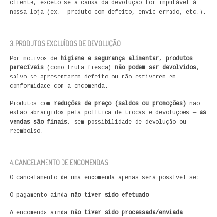
cliente, exceto se a causa da devolução for imputável à
nossa loja (ex.: produto com defeito, envio errado, etc.).
3. PRODUTOS EXCLUÍDOS DE DEVOLUÇÃO
Por motivos de
higiene e segurança alimentar
,
produtos
perecíveis
(como fruta fresca)
não podem ser devolvidos
,
salvo se apresentarem defeito ou não estiverem em
conformidade com a encomenda.
Produtos com
reduções de preço (saldos ou promoções)
não
estão abrangidos pela política de trocas e devoluções —
as
vendas são finais
, sem possibilidade de devolução ou
reembolso.
4. CANCELAMENTO DE ENCOMENDAS
O cancelamento de uma encomenda apenas será possível se:
O pagamento ainda
não tiver sido efetuado
A encomenda ainda
não tiver sido processada/enviada