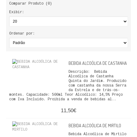
Comparar Produto (0)
INFUSOES
Exibir:
DOCES
DIVERSOS
Ordenar por:
QUEM SOMOS
PROMOÇÕES
BEBIDA ALCOÓLICA DE CASTANHA
Descrição: Bebida
VER CARRINHO
Alcoólica de Castanha
Quinta do Jardim. Produzido
com castanha da nossa Serra
SITE
da Estrela e de trás-os-
montes. Capacidade: 500ml Teor Alcoólico: 14,5% Preço
com Iva Incluido. Proibida a venda de bebidas al..
CONTACTE-NOS
11,50€
CONTACTOS
BEBIDA ALCOÓLICA DE MIRTILO
Bebida Alcoólica de Mirtilo