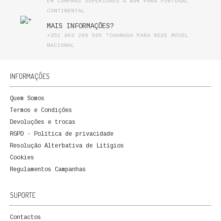
EM COMPRAS SUPERIORES A 89€ PARA PORTUGAL
CONTINENTAL
MAIS INFORMAÇÕES?
+351 963 289 595 *CHAMADA PARA REDE MÓVEL
NACIONAL
INFORMAÇÕES
Quem Somos
Termos e Condições
Devoluções e trocas
RGPD - Política de privacidade
Resolução Alterbativa de Litígios
Cookies
Regulamentos Campanhas
SUPORTE
Contactos