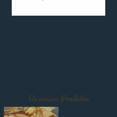
MAÇÃ
BEBIDA
DESIDRATADA
ALCOÓLICA DE
MIRTILO
2€
11,50€
COMPRAR
COMPRAR
Os nossos Produtos