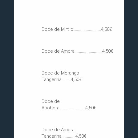
Doces e Compotas
Doce de Mirtilo..............................4,50€
Doce de Amora..............................4,50€
Doce de Morango
Tangerina..........4,50€
Doce de
Abobora............................4,50€
Doce de Amora
Tangerina...............4,50€