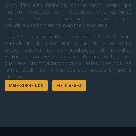
Modo Produção Biológica, comprovando assim que
mantem produtos sem pesticidas e/ou químicos
usando métodos de produção biológica e não
prejudiciais ao homem nem ao meio ambiente.
Uma PME com marca Registada desde 23-10-2014, com
vontade em dar a conhecer, o que melhor se faz na
região, através da comercialização de produtos
Regionais, promovendo a sustentabilidade rural e a sua
qualidade disponibilizando todos estes produtos de
forma rápida, fácil e cómoda aos nossos amigos e
clientes.
MAIS SOBRE NÓS
FOTO AÉREA