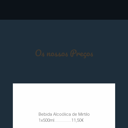
Os nossos Preços
LICORES
Bebida Alcoólica de Mirtilo
1x500ml....................11,50€