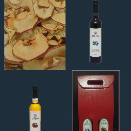
BEBIDA
PACK 2X500ML
ALCOÓLICA DE
COM CAIXA
CASTANHA
23€
11,50€
COMPRAR
COMPRAR
MIRTILO BIO
FRESCO
COMPRAR