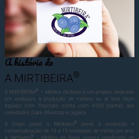
A história da
®
A MIRTIBEIRA
®
A MIRTIBEIRA
– Mirtilos da Beira é um projeto dedicado
em exclusivo à produção de mirtilos ao ar livre. Num
espaço com 1hectare, conta com 4.000 plantas das
variedades, Duke, Bluecrop e Legacy.
®
A longo prazo a Mirtibeira
prevê a produção e
comercialização de 10 a 15 toneladas de mirtilo por ano.
®
A Mirtibeira
- Mirtilos da Beira, possui certificado de